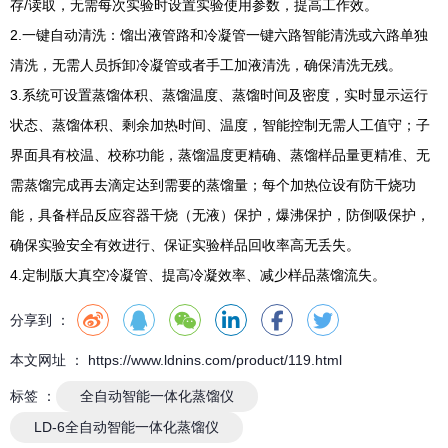
存/读取，无需每次实验时设置实验使用参数，提高工作效。
2.一键自动清洗：馏出液管路和冷凝管一键六路智能清洗或六路单独
清洗，无需人员拆卸冷凝管或者手工加液清洗，确保清洗无残。
3.系统可设置蒸馏体积、蒸馏温度、蒸馏时间及密度，实时显示运行
状态、蒸馏体积、剩余加热时间、温度，智能控制无需人工值守；子
界面具有校温、校称功能，蒸馏温度更精确、蒸馏样品量更精准、无
需蒸馏完成再去滴定达到需要的蒸馏量；每个加热位设有防干烧功
能，具备样品反应容器干烧（无液）保护，爆沸保护，防倒吸保护，
确保实验安全有效进行、保证实验样品回收率高无丢失。
4.定制版大真空冷凝管、提高冷凝效率、减少样品蒸馏流失。
分享到 ：
本文网址 ： https://www.ldnins.com/product/119.html
标签 ：
全自动智能一体化蒸馏仪
LD-6全自动智能一体化蒸馏仪