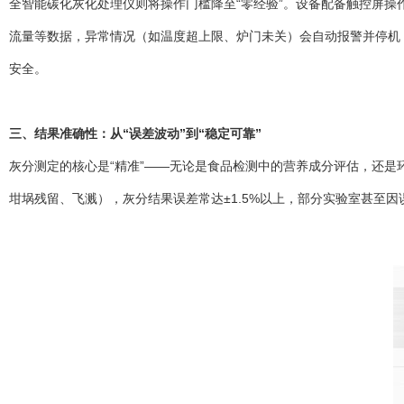
全智能碳化灰化处理仪则将操作门槛降至“零经验”。设备配备触控屏操
流量等数据，异常情况（如温度超上限、炉门未关）会自动报警并停机
安全。
三、结果准确性：从“误差波动”到“稳定可靠”
灰分测定的核心是“精准”——无论是食品检测中的营养成分评估，还是
坩埚残留、飞溅），灰分结果误差常达±1.5%以上，部分实验室甚至