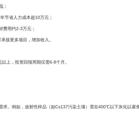
更低：
算，年节省人力成本超10万元；
材费用约2-3万元；
可承接更多项目，增加收入。
以上，投资回报周期仅需6-8个月。
求。例如，放射性样品（如Cs137污染土壤）需在400℃以下灰化以