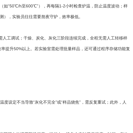
如“50℃/h至600℃”），再每隔1-2小时检查炉温，防止温度波动；样
品检测），实验员往往需要熬夜守炉，效率极低。
需人工调试；干燥、炭化、灰化三阶段连续完成，全程无需人工转移样
效率提升50%以上。若实验室需处理批量样品，还可通过程序存储功能复
度设定不当导致“灰化不完全”或“样品烧焦”，需反复重试；此外，人