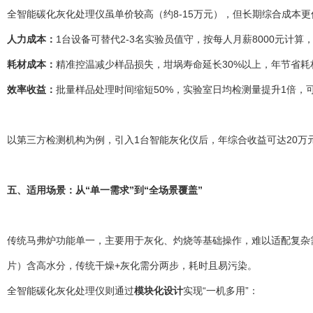
全智能碳化灰化处理仪虽单价较高（约8-15万元），但长期综合成本
人力成本：
1台设备可替代2-3名实验员值守，按每人月薪8000元计
耗材成本：
精准控温减少样品损失，坩埚寿命延长30%以上，年节省耗
效率收益：
批量样品处理时间缩短50%，实验室日均检测量提升1倍，
以第三方检测机构为例，引入1台智能灰化仪后，年综合收益可达20万元
五、适用场景：从“单一需求”到“全场景覆盖”
传统马弗炉功能单一，主要用于灰化、灼烧等基础操作，难以适配复杂需
片）含高水分，传统干燥+灰化需分两步，耗时且易污染。
全智能碳化灰化处理仪则通过
模块化设计
实现“一机多用”：