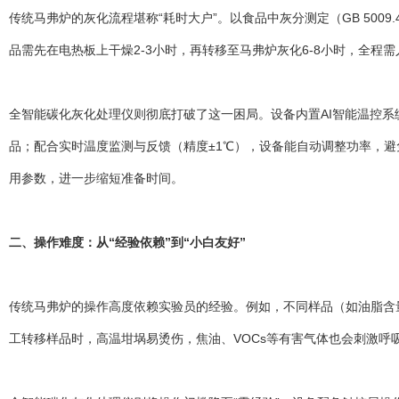
传统马弗炉的灰化流程堪称“耗时大户”。以食品中灰分测定（GB 5009
品需先在电热板上干燥2-3小时，再转移至马弗炉灰化6-8小时，全程
全智能碳化灰化处理仪则彻底打破了这一困局。设备内置AI智能温控
品；配合实时温度监测与反馈（精度±1℃），设备能自动调整功率，避
用参数，进一步缩短准备时间。
二、操作难度：从“经验依赖”到“小白友好”
传统马弗炉的操作高度依赖实验员的经验。例如，不同样品（如油脂含量
工转移样品时，高温坩埚易烫伤，焦油、VOCs等有害气体也会刺激呼