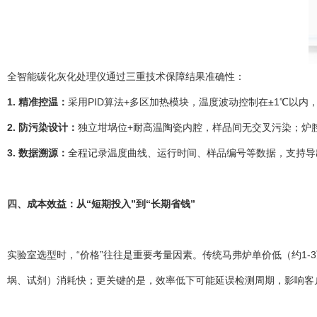
全智能碳化灰化处理仪通过三重技术保障结果准确性：
1. 精准控温：
采用PID算法+多区加热模块，温度波动控制在±1℃以
2. 防污染设计：
独立坩埚位+耐高温陶瓷内腔，样品间无交叉污染；炉
3. 数据溯源：
全程记录温度曲线、运行时间、样品编号等数据，支持导出P
四、成本效益：从“短期投入”到“长期省钱”
实验室选型时，“价格”往往是重要考量因素。传统马弗炉单价低（约1
埚、试剂）消耗快；更关键的是，效率低下可能延误检测周期，影响客