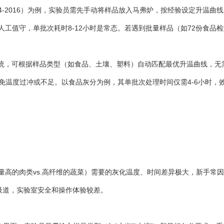
.4-2016）为例，实验员需先手动将样品放入马弗炉，按经验设定升温曲线（
需人工值守，单批次耗时8-12小时是常态。若遇到批量样品（如72份食
系统，可根据样品类型（如食品、土壤、塑料）自动匹配最优升温曲线，无
免温度过冲或不足。以食品灰分为例，其单批次处理时间仅需4-6小时，
高的肉类vs.高纤维的蔬菜）需要的灰化温度、时间差异极大，新手常因温
吸道，实验室安全和操作体验较差。