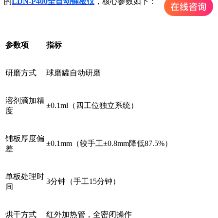
的
LDN-P400全自动铺板仪
，核心参数如下：
参数项
指标
研磨方式
球磨罐自动研磨
溶剂滴加精
±0.1ml（四工位独立系统）
度
铺板厚度偏
±0.1mm（较手工±0.8mm降低87.5%）
差
单板处理时
3分钟（手工15分钟）
间
烘干方式
红外加热管，全密闭操作