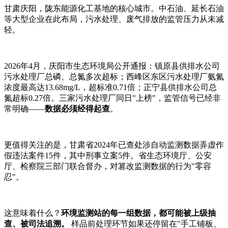
甘肃庆阳，陇东能源化工基地的核心城市。中石油、延长石油
等大型企业在此布局，污水处理、废气排放的监管压力从未减
轻。
2026年4月，庆阳市生态环境局公开通报：镇原县供排水公司
污水处理厂总磷、总氮多次超标；西峰区东区污水处理厂氨氮
浓度最高达13.68mg/L，超标准0.71倍；正宁县供排水公司总
氮超标0.27倍。三家污水处理厂同日"上榜"，监管信号已经非
常明确——
数据必须经得起查
。
更值得关注的是，甘肃省2024年已查处涉自动监测数据弄虚作
假违法案件15件，其中刑事立案5件。省生态环境厅、公安
厅、检察院三部门联合督办，对篡改监测数据的行为"零容
忍"。
这意味着什么？
环境监测站的每一组数据，都可能被上级抽
查、被司法追溯。
样品前处理环节如果还停留在"手工铺板、