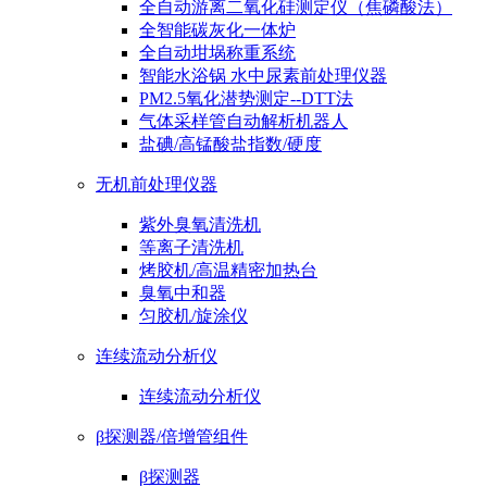
全自动游离二氧化硅测定仪（焦磷酸法）
全智能碳灰化一体炉
全自动坩埚称重系统
智能水浴锅 水中尿素前处理仪器
PM2.5氧化潜势测定--DTT法
气体采样管自动解析机器人
盐碘/高锰酸盐指数/硬度
无机前处理仪器
紫外臭氧清洗机
等离子清洗机
烤胶机/高温精密加热台
臭氧中和器
匀胶机/旋涂仪
连续流动分析仪
连续流动分析仪
β探测器/倍增管组件
β探测器