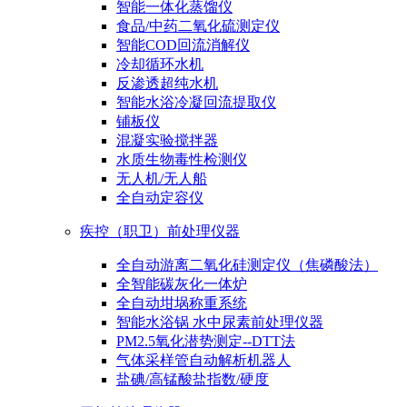
智能一体化蒸馏仪
食品/中药二氧化硫测定仪
智能COD回流消解仪
冷却循环水机
反渗透超纯水机
智能水浴冷凝回流提取仪
铺板仪
混凝实验搅拌器
水质生物毒性检测仪
无人机/无人船
全自动定容仪
疾控（职卫）前处理仪器
全自动游离二氧化硅测定仪（焦磷酸法）
全智能碳灰化一体炉
全自动坩埚称重系统
智能水浴锅 水中尿素前处理仪器
PM2.5氧化潜势测定--DTT法
气体采样管自动解析机器人
盐碘/高锰酸盐指数/硬度