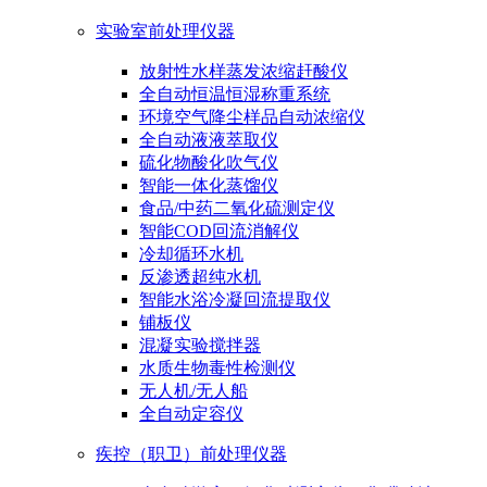
实验室前处理仪器
放射性水样蒸发浓缩赶酸仪
全自动恒温恒湿称重系统
环境空气降尘样品自动浓缩仪
全自动液液萃取仪
硫化物酸化吹气仪
智能一体化蒸馏仪
食品/中药二氧化硫测定仪
智能COD回流消解仪
冷却循环水机
反渗透超纯水机
智能水浴冷凝回流提取仪
铺板仪
混凝实验搅拌器
水质生物毒性检测仪
无人机/无人船
全自动定容仪
疾控（职卫）前处理仪器