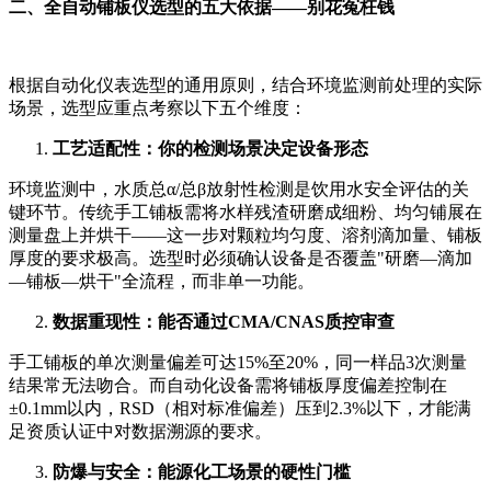
二、全自动铺板仪选型的五大依据——别花冤枉钱
根据自动化仪表选型的通用原则，结合环境监测前处理的实际
场景，选型应重点考察以下五个维度：
工艺适配性：你的检测场景决定设备形态
环境监测中，水质总α/总β放射性检测是饮用水安全评估的关
键环节。传统手工铺板需将水样残渣研磨成细粉、均匀铺展在
测量盘上并烘干——这一步对颗粒均匀度、溶剂滴加量、铺板
厚度的要求极高。选型时必须确认设备是否覆盖"研磨—滴加
—铺板—烘干"全流程，而非单一功能。
数据重现性：能否通过CMA/CNAS质控审查
手工铺板的单次测量偏差可达15%至20%，同一样品3次测量
结果常无法吻合。而自动化设备需将铺板厚度偏差控制在
±0.1mm以内，RSD（相对标准偏差）压到2.3%以下，才能满
足资质认证中对数据溯源的要求。
防爆与安全：能源化工场景的硬性门槛