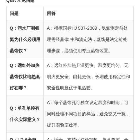
Q&A 常见问题
问题
回答
Q：污水厂测氨
A：根据国标HJ 537-2009，氨氮测定前处
氮为什么必须用
理需经蒸馏-中和滴定法，蒸馏是法定前处
蒸馏仪？
理步骤，必须使用专业蒸馏装置。
Q：远红外加热
A：远红外加热升温更快、温度更均匀、无
蒸馏仪比电热套
明火更安全、能耗更低，长期使用稳定性和
好在哪？
安全性明显优于电热套。
A：每个蒸馏孔可独立设定温度和时间，可
Q：单孔单控有
同时处理不同项目的样品，避免交叉干扰，
什么实际意义？
提升实验室效率。
Q：LD-6全自
A：适合。支持远红外加热、单孔单控、全