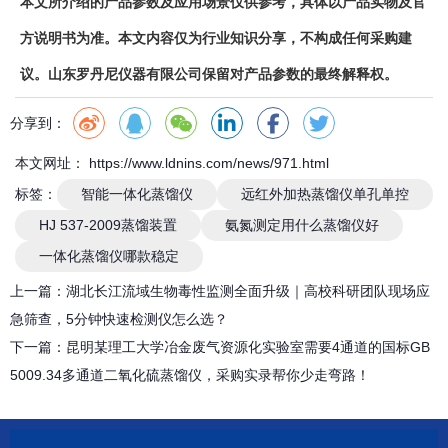
本文所介绍的产品参数及应用场景仅供参考，具体以产品实物及官
方说明书为准。本文内容仅为行业知识分享，不构成任何采购建
议。山东罗丹尼仪器有限公司保留对产品参数的最终解释权。
分享到：
本文网址： https://www.ldnins.com/news/971.html
标签：
智能一体化蒸馏仪
远红外加热蒸馏仪单孔单控
HJ 537-2009蒸馏装置
氨氮测定用什么蒸馏仪好
一体化蒸馏仪哪款稳定
上一篇：
湖北长江流域生物毒性监测全面升级｜高校科研团队现场应
急筛查，5分钟快速检测仪怎么选？
下一篇：
昆明某理工大学冶金废气资源化实验室需要4通道的国标GB
5009.34多通道二氧化硫蒸馏仪，采购实录帮你少走弯路！