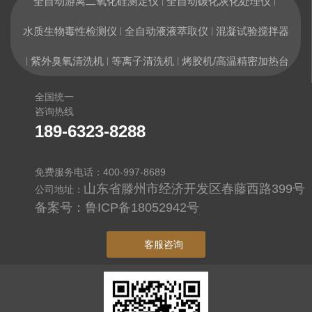
全自动游离二氧化硅测定仪
全自动碳化灰化处理仪
|
|
水质生物毒性检测仪
全自动液液萃取仪
混凝试验搅拌器
|
|
紫外臭氧清洗机
等离子清洗机
烤胶机/高温精密加热台
|
|
|
全国统一
咨询热线
189-6323-8288
免费服务电话：400-997-8689
山东省滕州市经济开发区春藤西路399号
公司地址：
备案号：
鲁ICP备18052942号
客服咨询