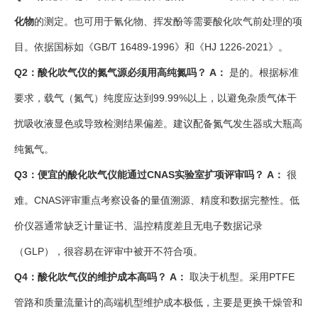
化物
的测定。也可用于氰化物、挥发酚等需要酸化吹气前处理的项
目。依据国标如《GB/T 16489-1996》和《HJ 1226-2021》。
Q2：酸化吹气仪的氮气源必须用高纯氮吗？
A：
是的。根据标准
要求，载气（氮气）纯度应达到99.99%以上，以避免杂质气体干
扰吸收液显色或导致检测结果偏差。建议配备氮气发生器或大瓶高
纯氮气。
Q3：便宜的酸化吹气仪能通过CNAS实验室扩项评审吗？
A：
很
难。CNAS评审重点考察设备的量值溯源、精度和数据完整性。低
价仪器通常缺乏计量证书、温控精度差且无电子数据记录
（GLP），很容易在评审中被开不符合项。
Q4：酸化吹气仪的维护成本高吗？
A：
取决于机型。采用PTFE
管路和质量流量计的高端机型维护成本极低，主要是更换干燥管和