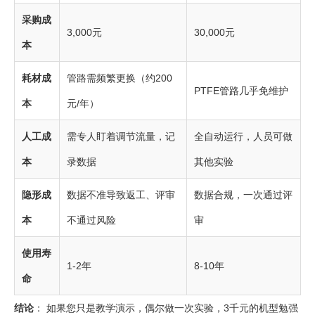
采购成
3,000元
30,000元
本
耗材成
管路需频繁更换（约200
PTFE管路几乎免维护
本
元/年）
人工成
需专人盯着调节流量，记
全自动运行，人员可做
本
录数据
其他实验
隐形成
数据不准导致返工、评审
数据合规，一次通过评
本
不通过风险
审
使用寿
1-2年
8-10年
命
结论
： 如果您只是教学演示，偶尔做一次实验，3千元的机型勉强