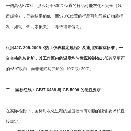
一侧高达570℃，那么处于530℃位置的样品可能灰化不完全（残
留碳粒），导致结果偏低；而570℃位置的样品可能导致矿物质挥
发（如钠、钾元素损失），导致结果偏高。
根据
JJG 205-2005《热工仪表检定规程》及通用实验室标准，一
台合格的灰化炉，其工作区内的温度均匀性应控制在±5℃
甚至更严
的
±3℃
以内，而非老式马弗炉的±10℃或±20℃。
二、 国标红线：GB/T 6438 与 GB 5009 的硬性要求
在实际检测中，国标对灰化过程的温度控制有明确的隐含要求和直
接规定。