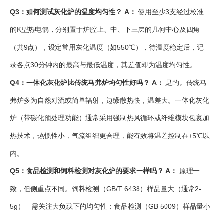
Q3：如何测试灰化炉的温度均匀性？
A：
使用至少3支经过校准
的K型热电偶，分别置于炉腔上、中、下三层的几何中心及四角
（共9点），设定常用灰化温度（如550℃），待温度稳定后，记
录各点30分钟内的最高与最低温度，其差值即为温度均匀性。
Q4：一体化灰化炉比传统马弗炉均匀性好吗？
A：
是的。传统马
弗炉多为自然对流或简单辐射，边缘散热快，温差大。一体化灰化
炉（带碳化预处理功能）通常采用强制热风循环或纤维模块包裹加
热技术，热惯性小，气流组织更合理，能有效将温差控制在±5℃以
内。
Q5：食品检测和饲料检测对灰化炉的要求一样吗？
A：
原理一
致，但侧重点不同。饲料检测（GB/T 6438）样品量大（通常2-
5g），需关注大负载下的均匀性；食品检测（GB 5009）样品量小