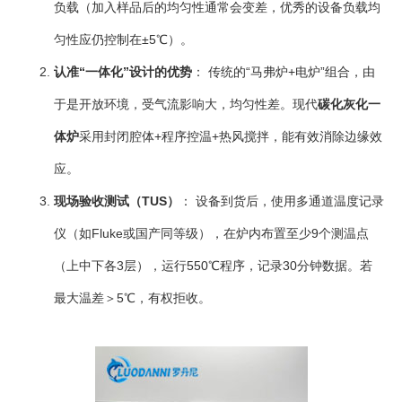
负载（加入样品后的均匀性通常会变差，优秀的设备负载均
匀性应仍控制在±5℃）。
认准“一体化”设计的优势
： 传统的“马弗炉+电炉”组合，由
于是开放环境，受气流影响大，均匀性差。现代
碳化灰化一
体炉
采用封闭腔体+程序控温+热风搅拌，能有效消除边缘效
应。
现场验收测试（TUS）
： 设备到货后，使用多通道温度记录
仪（如Fluke或国产同等级），在炉内布置至少9个测温点
（上中下各3层），运行550℃程序，记录30分钟数据。若
最大温差＞5℃，有权拒收。