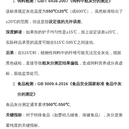
饲料检测：GB/T 6438-2007《饲料中粗灰分的测定》
该标准规定灰化温度为
550℃±20℃
（或600℃）。虽然标准给出了
±20℃的范围，但这是指
设定值的允许误差
。
深度解读
：如果你的炉子均匀性是±15℃，加上设定误差±20℃，
实际样品承受的温度可能在515℃-585℃之间波动。
后果
：在515℃时，植物性饲料中的纤维可能无法完全灰化，残留
黑色碳粒，直接导致
粗灰分测定结果偏低
，造成饲料营养成分表虚
标，面临监管处罚。
食品检测：GB 5009.4-2016《食品安全国家标准 食品中灰
分的测定》
食品灰分测定通常要求
500℃-550℃
。
关键指标
：对于特殊食品（如婴幼儿辅食、保健食品），灰分是衡
量纯度的关键指标。