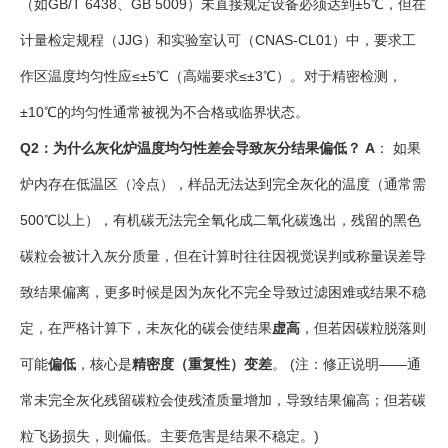
（如GB/T 6438、GB 5009）未直接规定设备必须达到±5℃，但在
计量检定规程（JJG）和实验室认可（CNAS-CL01）中，要求工
作区温度均匀性应≤±5℃（高端要求≤±3℃）。对于精密检测，
±10℃的均匀性通常被视为不合格或临界状态。
Q2：为什么灰化炉温度均匀性差会导致灰分结果偏低？
A
： 如果
炉内存在低温区（冷点），样品无法达到完全灰化的温度（通常需
500℃以上），有机碳无法完全氧化成二氧化碳逸出，残留的黑色
碳粒会被计入灰分质量，但在计算时往往因视觉误判或称量误差导
致结果偏离，更多时候是因为灰化不完全导致过滤困难或结果不稳
定，在严格计算下，未灰化的碳会使结果
虚高
，但若因碳粒脱落则
可能
偏低
，核心是
精密度（重复性）变差
。 (注：修正说明——通
常未完全灰化残留碳粒会使残渣质量增加，导致结果偏高；但若碳
粒飞扬损失，则偏低。主要危害是结果不稳定。)