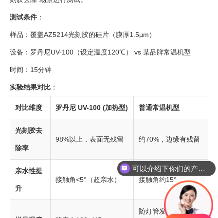
测试条件
：
样品：覆盖AZ5214光刻胶的硅片（膜厚1.5μm）
设备：罗丹尼UV-100（设定温度120℃） vs 某品牌常温机型
时间：15分钟
实验结果对比
：
对比维度
罗丹尼 UV-100 (加热型)
普通常温机型
光刻胶去
98%以上，表面无残留
约70%，边缘有残留
除率
可以介绍下你们的产品么
亲水性提
你们是怎么收费的呢
接触角<5°（超亲水）
接触角约15°
升
随灯管发热自然升温