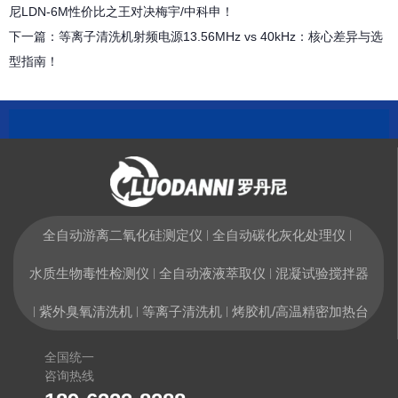
尼LDN-6M性价比之王对决梅宇/中科申！
下一篇：
等离子清洗机射频电源13.56MHz vs 40kHz：核心差异与选
型指南！
全自动游离二氧化硅测定仪
全自动碳化灰化处理仪
|
|
水质生物毒性检测仪
全自动液液萃取仪
混凝试验搅拌器
|
|
紫外臭氧清洗机
等离子清洗机
烤胶机/高温精密加热台
|
|
|
全国统一
咨询热线