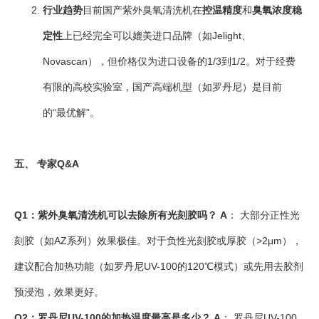
行业趋势
目前国产紫外臭氧清洗机在
控温精度
和
臭氧浓度稳
定性
上已经完全可以媲美进口品牌（如Jelight、
Novascan），但价格仅为进口设备的1/3到1/2。对于经费
有限的高校实验室，国产高端机型（如罗丹尼）是目前
的“最优解”。
五、 专家Q&A
Q1：紫外臭氧清洗机可以去除所有光刻胶吗？
A
： 大部分正性光
刻胶（如AZ系列）效果极佳。对于负性光刻胶或厚胶（>2μm），
建议配合加热功能（如罗丹尼UV-100的120℃模式）或先用去胶剂
预浸泡，效果更好。
Q2：罗丹尼UV-100的加热温度最高是多少？
A
： 罗丹尼UV-100