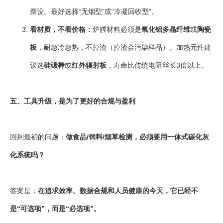
摆设。最好选择“无烟型”或“冷凝回收型”。
看材质，不看价格：
炉膛材料必须是
氧化铝多晶纤维
或
陶瓷
板
，耐急冷急热，不掉渣（掉渣会污染样品）。加热元件建
议选
硅碳棒
或
红外辐射板
，寿命比传统电阻丝长3倍以上。
五、工具升级，是为了更好的合规与盈利
回到最初的问题：
做食品/饲料/烟草检测，必须要用
一体式碳化灰
化系统
吗？
答案是：
在追求效率、数据合规和人员健康的今天，它已经不
是“可选项”，而是“必选项”。