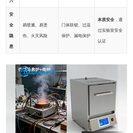
力
安
本质安全
，通
全
易喷溅、易烫
门体联锁、过温
过实验室安全
隐
伤、火灾风险
保护、漏电保护
认证
患