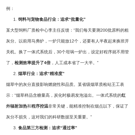
例：
饲料与宠物食品行业：追求“批量化”
某大型饲料厂质检中心李主任反馈：“我们每天要测200批原料的粗
灰分。以前用马弗炉，一炉只能放12个，还要有人半夜起来换班开
关机。换了一体式系统后，30个坩埚一炉出，设定好程序就不用管
了，
检测效率提升了4倍
，人工成本省了一大半。”
烟草行业：追求“精准度”
烟草中的灰分直接影响燃烧性和品质。某省级烟草质检站王工表
示：“烟草样品含糖量高，炭化时极易发泡溢出。一体式系统的
红
外辐射加热
和
程序控温
非常关键，能精准控制在烟点以下，保证了
灰分不损失，这对我们的科研数据至关重要。”
食品第三方检测：追求“通过率”