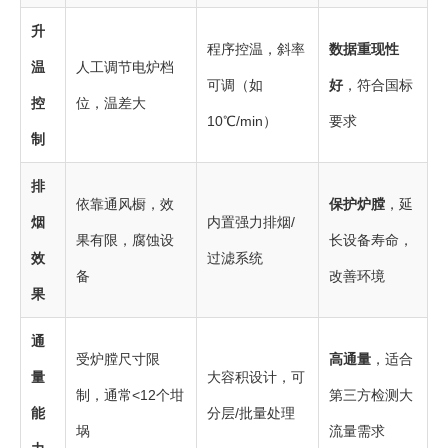
升
程序控温，斜率
数据重现性
温
人工调节电炉档
可调（如
好
，符合国标
控
位，温差大
10℃/min）
要求
制
排
依靠通风橱，效
保护炉膛
，延
烟
内置强力排烟/
果有限，腐蚀设
长设备寿命，
效
过滤系统
备
改善环境
果
通
受炉膛尺寸限
高通量
，适合
量
大容积设计，可
制，通常<12个坩
第三方检测大
能
分层/批量处理
埚
流量需求