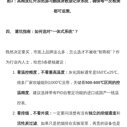
图3：高精度红外加热源与触摸屏数据记录系统，确保每一次检测
都可追溯。
四、 避坑指南：如何选对“一体式系统”？
既然决定要买，市面上品牌这么多，怎么选才不被收“智商税”？作
为行业内人士，给您3条硬核建议：
看温控精度，不看最高温度：
灰化国标通常是550℃±25℃。
很多厂家吹嘘能到1000℃没用，关键看
500-600℃区间的控
温精度
。建议选择带有PID自整定功能的进口或国产一线温
控表。
看排烟，不看外观：
一定要问清楚有没有
独立的排烟通道
和
活性炭过滤
。如果只是把烟排在实验室里，再贵的设备也是