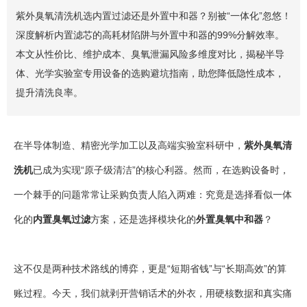
紫外臭氧清洗机选内置过滤还是外置中和器？别被“一体化”忽悠！
深度解析内置滤芯的高耗材陷阱与外置中和器的99%分解效率。
本文从性价比、维护成本、臭氧泄漏风险多维度对比，揭秘半导
体、光学实验室专用设备的选购避坑指南，助您降低隐性成本，
提升清洗良率。
在半导体制造、精密光学加工以及高端实验室科研中，
紫外臭氧清
洗机
已成为实现“原子级清洁”的核心利器。然而，在选购设备时，
一个棘手的问题常常让采购负责人陷入两难：究竟是选择看似一体
化的
内置臭氧过滤
方案，还是选择模块化的
外置臭氧中和器
？
这不仅是两种技术路线的博弈，更是“短期省钱”与“长期高效”的算
账过程。今天，我们就剥开营销话术的外衣，用硬核数据和真实痛