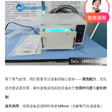
除了尾气处理，我们更要关注设备的核心使命——
清洗能力
。无论
是内置还是外置，紫外臭氧清洗机的灵魂在于
光强均匀度
与
波长控
制
。
波长协同
：优质设备必须同时发射
185nm
（分解氧气生成臭氧）