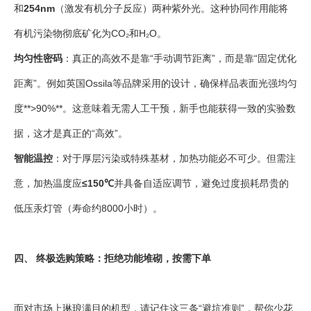
和
254nm
（激发有机分子反应）两种紫外光。这种协同作用能将
有机污染物彻底矿化为CO₂和H₂O。
均匀性密码
：真正的高效不是靠“手动调节距离”，而是靠“固定优化
距离”。例如英国Ossila等品牌采用的设计，确保样品表面光强均匀
度**>90%**。这意味着无需人工干预，新手也能获得一致的实验数
据，这才是真正的“高效”。
智能温控
：对于厚层污染或特殊基材，加热功能必不可少。但需注
意，加热温度应
≤150℃
并具备自适应调节，避免过度损耗昂贵的
低压汞灯管（寿命约8000小时）。
四、 终极选购策略：拒绝功能堆砌，按需下单
面对市场上琳琅满目的机型，请记住这三条“避坑准则”，帮你少花