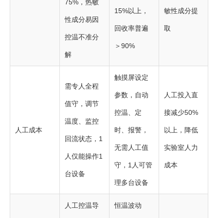
75%，热敏
15%以上，
敏性成分提
性成分易因
回收率普遍
取
控温不准分
＞90%
解
触摸屏设定
需专人全程
参数，自动
人工投入直
值守，调节
控温、定
接减少50%
温度、监控
人工成本
时、报警，
以上，降低
回流状态，1
无需人工值
实验室人力
人仅能操作1
守，1人可管
成本
台设备
理多台设备
人工控温导
恒温波动