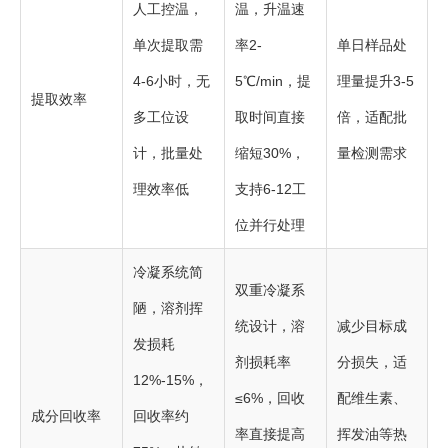
人工控温，
温，升温速
单次提取需
率2-
单日样品处
4-6小时，无
5℃/min，提
理量提升3-5
提取效率
多工位设
取时间直接
倍，适配批
计，批量处
缩短30%，
量检测需求
理效率低
支持6-12工
位并行处理
冷凝系统简
双重冷凝系
陋，溶剂挥
统设计，溶
减少目标成
发损耗
剂损耗率
分损失，适
12%-15%，
≤6%，回收
配维生素、
成分回收率
回收率约
率直接提高
挥发油等热