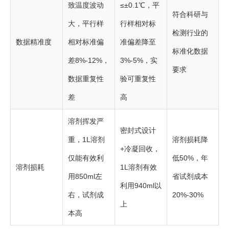
致温度波动
≤±0.1℃，平
符合科研与
大，平行样
行样相对标
检测行业的
数据精准度
相对标准偏
准偏差降至
标准化数据
差8%-12%，
3%-5%，实
要求
数据重复性
验可重复性
差
高
溶剂挥发严
密封式设计
重，1L溶剂
溶剂损耗降
+冷凝回收，
仅能有效利
低50%，年
溶剂损耗
1L溶剂有效
用850ml左
省试剂成本
利用940ml以
右，试剂成
20%-30%
上
本高