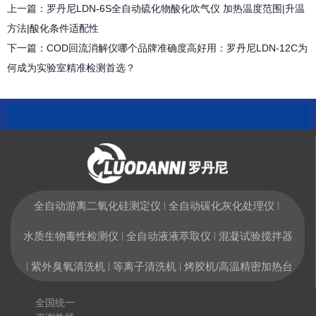
上一篇：
罗丹尼LDN-6S全自动硫化物酸化吹气仪 加热温度范围|升温
方法|酸化条件适配性
下一篇：
COD回流消解仪哪个品牌准确度高好用：罗丹尼LDN-12C为
何成为实验室精准检测首选？
全自动游离二氧化硅测定仪
全自动碳化灰化处理仪
|
|
水质生物毒性检测仪
全自动液液萃取仪
混凝试验搅拌器
|
|
紫外臭氧清洗机
等离子清洗机
烤胶机/高温精密加热台
|
|
|
全国统一