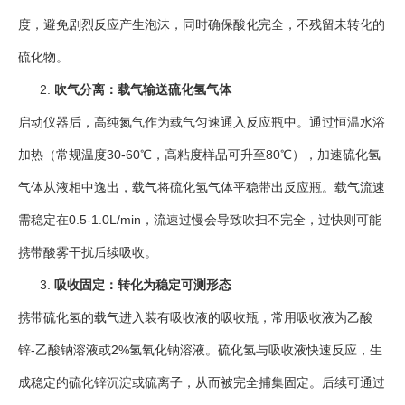
度，避免剧烈反应产生泡沫，同时确保酸化完全，不残留未转化的
硫化物。
吹气分离：载气输送硫化氢气体
启动仪器后，高纯氮气作为载气匀速通入反应瓶中。通过恒温水浴
加热（常规温度30-60℃，高粘度样品可升至80℃），加速硫化氢
气体从液相中逸出，载气将硫化氢气体平稳带出反应瓶。载气流速
需稳定在0.5-1.0L/min，流速过慢会导致吹扫不完全，过快则可能
携带酸雾干扰后续吸收。
吸收固定：转化为稳定可测形态
携带硫化氢的载气进入装有吸收液的吸收瓶，常用吸收液为乙酸
锌-乙酸钠溶液或2%氢氧化钠溶液。硫化氢与吸收液快速反应，生
成稳定的硫化锌沉淀或硫离子，从而被完全捕集固定。后续可通过