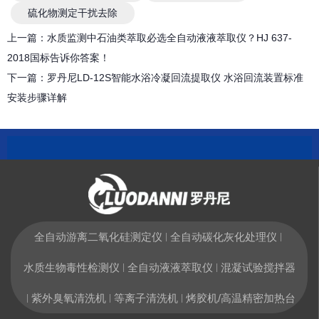
硫化物测定干扰去除
上一篇：
水质监测中石油类萃取必选全自动液液萃取仪？HJ 637-
2018国标告诉你答案！
下一篇：
罗丹尼LD-12S智能水浴冷凝回流提取仪 水浴回流装置标准
安装步骤详解
全自动游离二氧化硅测定仪
全自动碳化灰化处理仪
|
|
水质生物毒性检测仪
全自动液液萃取仪
混凝试验搅拌器
|
|
紫外臭氧清洗机
等离子清洗机
烤胶机/高温精密加热台
|
|
|