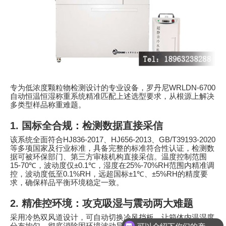
专为低浓度颗粒物检测设计的专业设备，罗丹尼
WRLDN-6700
自动恒温恒湿称重系统精准匹配上述选型要求，从根源上解决
多类型样品称重难题。
1.
国标全合规：检测数据直接采信
该系统全面符合
HJ836-2017
、
HJ656-2013
、
GB/T39193-2020
等多项国家及行业标准，具备完整的标准符合性认证，检测数
据可被环保部门、第三方审核机构直接采信。温度控制范围
15-70℃
，波动度仅
±0.1℃
，湿度在
25%-70%RH
范围内精准调
控，波动度低至
0.1%RH
，远超国标
±1℃
、
±5%RH
的精度要
求，确保样品平衡环境稳定一致。
2.
精准控环境：攻克吸湿与震动两大难题
采用冷热双风道设计，可自动切换冷风挡板，让箱体内温湿度
可以介绍下你们的产品么