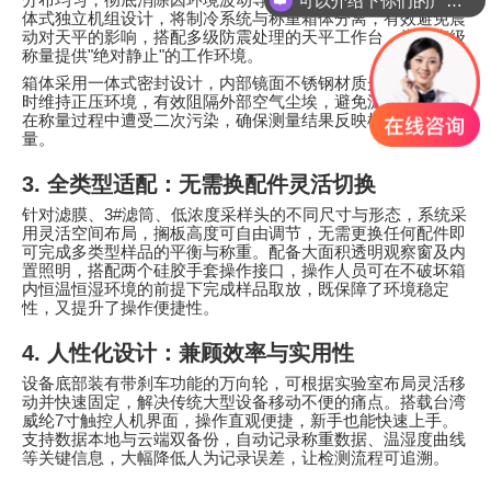
分布均匀，彻底消除因环境波动导致的样品吸湿误差。创新分
你们是怎么收费的呢
体式独立机组设计，将制冷系统与称重箱体分离，有效避免震
动对天平的影响，搭配多级防震处理的天平工作台，为微克级
称量提供
"
绝对静止
"
的工作环境。
箱体采用一体式密封设计，内部镜面不锈钢材质光滑易洁，同
时维持正压环境，有效阻隔外部空气尘埃，避免滤膜、
3#
滤筒
在称量过程中遭受二次污染，确保测量结果反映样品真实质
量。
3.
全类型适配：无需换配件灵活切换
针对滤膜、
3#
滤筒、低浓度采样头的不同尺寸与形态，系统采
用灵活空间布局，搁板高度可自由调节，无需更换任何配件即
可完成多类型样品的平衡与称重。配备大面积透明观察窗及内
置照明，搭配两个硅胶手套操作接口，操作人员可在不破坏箱
内恒温恒湿环境的前提下完成样品取放，既保障了环境稳定
性，又提升了操作便捷性。
4.
人性化设计：兼顾效率与实用性
设备底部装有带刹车功能的万向轮，可根据实验室布局灵活移
动并快速固定，解决传统大型设备移动不便的痛点。搭载台湾
威纶
7
寸触控人机界面，操作直观便捷，新手也能快速上手。
支持数据本地与云端双备份，自动记录称重数据、温湿度曲线
等关键信息，大幅降低人为记录误差，让检测流程可追溯。