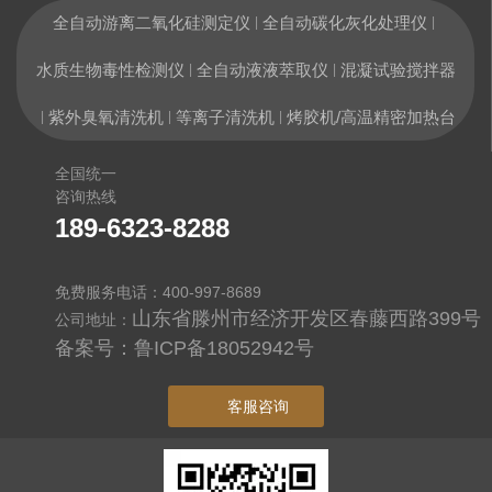
全自动游离二氧化硅测定仪
全自动碳化灰化处理仪
|
|
水质生物毒性检测仪
全自动液液萃取仪
混凝试验搅拌器
|
|
紫外臭氧清洗机
等离子清洗机
烤胶机/高温精密加热台
|
|
|
全国统一
咨询热线
189-6323-8288
免费服务电话：400-997-8689
山东省滕州市经济开发区春藤西路399号
公司地址：
备案号：
鲁ICP备18052942号
客服咨询