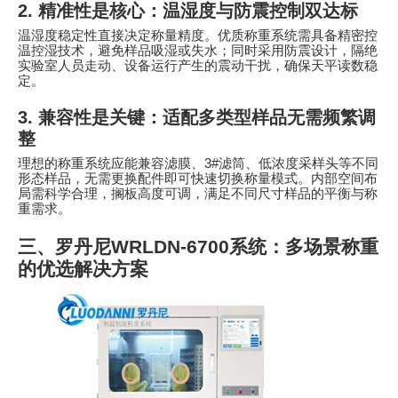
2.
精准性是核心：温湿度与防震控制双达标
温湿度稳定性直接决定称量精度。优质称重系统需具备精密控
温控湿技术，避免样品吸湿或失水；同时采用防震设计，隔绝
实验室人员走动、设备运行产生的震动干扰，确保天平读数稳
定。
3.
兼容性是关键：适配多类型样品无需频繁调
整
理想的称重系统应能兼容滤膜、
3#
滤筒、低浓度采样头等不同
形态样品，无需更换配件即可快速切换称量模式。内部空间布
局需科学合理，搁板高度可调，满足不同尺寸样品的平衡与称
重需求。
三、罗丹尼
WRLDN-6700
系统：多场景称重
的优选解决方案