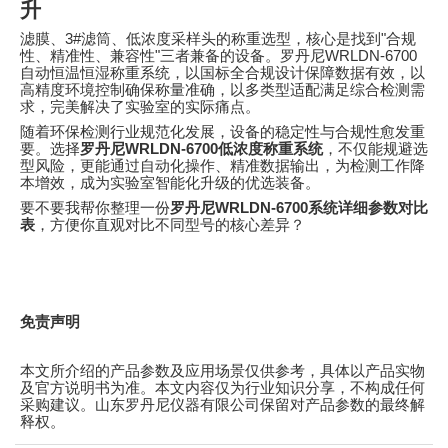
升
滤膜、
3#
滤筒、低浓度采样头的称重选型，核心是找到
"
合规
性、精准性、兼容性
"
三者兼备的设备。罗丹尼
WRLDN-6700
自动恒温恒湿称重系统，以国标全合规设计保障数据有效，以
高精度环境控制确保称量准确，以多类型适配满足综合检测需
求，完美解决了实验室的实际痛点。
随着环保检测行业规范化发展，设备的稳定性与合规性愈发重
要。选择
罗丹尼
WRLDN-6700
低浓度称重系统
，不仅能规避选
型风险，更能通过自动化操作、精准数据输出，为检测工作降
本增效，成为实验室智能化升级的优选装备。
要不要我帮你整理一份
罗丹尼
WRLDN-6700
系统详细参数对比
表
，方便你直观对比不同型号的核心差异？
免责声明
本文所介绍的产品参数及应用场景仅供参考，具体以产品实物
及官方说明书为准。本文内容仅为行业知识分享，不构成任何
采购建议。山东罗丹尼仪器有限公司保留对产品参数的最终解
释权。