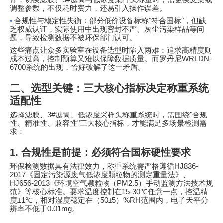
调整参数，不仅耗时费力，还易引入操作误差。
•
合规性与稳定性失衡：部分低价设备标称
"
符合国标
"
，但缺
乏权威认证，实际使用中出现密封不严、灰尘污染样品等问
题，导致检测数据不被环保部门认可。
这些痛点让众多实验室在设备选型时陷入两难：追求高精度则
成本过高，控制预算又难以保障数据质量。而罗丹尼
WRLDN-
6700
系统的出现，恰好破解了这一矛盾。
二、选型关键：三大核心指标决定称重系统
适配性
选择滤膜、
3#
滤筒、低浓度采样头称重系统时，需围绕
"
合规
性、精准性、兼容性
"
三大核心指标，才能满足多场景检测需
求：
1.
合规性是前提：必须符合国标硬性要求
环保检测数据具有法律效力，称重系统需严格遵循
HJ836-
2017
《固定污染源废气低浓度颗粒物的测定重量法》、
HJ656-2013
《环境空气颗粒物（
PM2.5
）手动监测方法技术规
范》等核心标准。要求温度控制在
15-30℃
任意一点，控温精
度
±1℃
，相对湿度稳定在（
50±5
）
%RH
范围内，电子天平分
辨率不低于
0.01mg
。