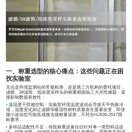
一、称重选型的核心痛点：这些问题正在困
扰实验室
无论是环境监测站的常规检测，还是第三方机构的委托项目，
滤膜、
3#
滤筒、低浓度采样头的称重都面临三大共性难题，直
接影响数据有效性：
•
温湿度干扰难控制：实验室环境温度波动会导致天平热胀冷
缩，湿度变化则让滤膜等吸湿性材料质量发生显著改变，即使
微小波动也可能造成微克级称量误差，不符合
HJ836-2017
国
标要求。
•
多样品适配性不足：传统称重设备往往针对单一类型样品设
计，切换滤膜、
3#
滤筒与低浓度采样头称量时，需更换支架或