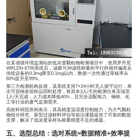
在某省级环境监测站的低浓度颗粒物检测项目中，使用罗丹尼
WRLDN-6700
系统后，滤膜与
3#
滤筒称量的平行样相对偏差从
传统设备的
0.3mg
降至
0.1mg
以内，数据一次性通过审核率从
60%
提升至
99%
。
第三方检测机构反馈，该系统支持
7×24
小时无人值守运行，单
次可容纳多组样品同时处理，将原本
3
人
/
天的检测任务压缩至
1
人
/
天完成，人力成本降低
40%
，且完全适配电力、钢铁、化
工等行业的废气监测需求。
高校科研院所则表示，其高精度温湿度控制能力，为大气颗粒
物组分研究、新型过滤材料评估等前沿课题提供了可靠的数据
支撑，解决了低浓度采样头称重精度不足的难题。
五、选型总结：选对系统
=
数据精准
+
效率提