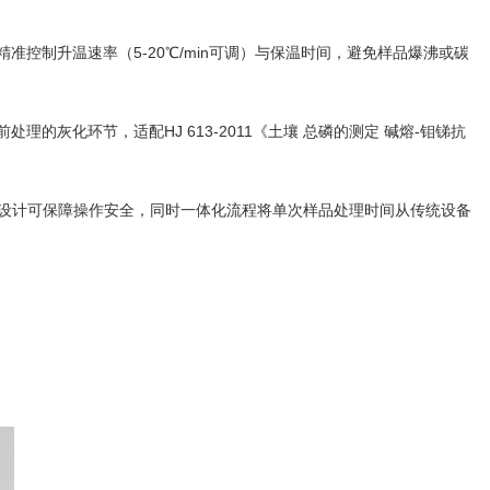
控制升温速率（5-20℃/min可调）与保温时间，避免样品爆沸或碳
化环节，适配HJ 613-2011《土壤 总磷的测定 碱熔-钼锑抗
爆设计可保障操作安全，同时一体化流程将单次样品处理时间从传统设备