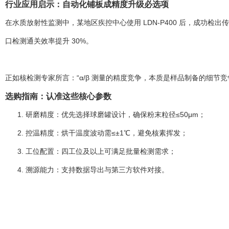
行业应用启示：自动化铺板成精度升级必选项
在水质放射性监测中，某地区疾控中心使用 LDN-P400 后，成功
口检测通关效率提升 30%。
正如核检测专家所言：“α/β 测量的精度竞争，本质是样品制备的细节竞争。
选购指南：认准这些核心参数
研磨精度：优先选择球磨罐设计，确保粉末粒径≤50μm；
控温精度：烘干温度波动需≤±1℃，避免核素挥发；
工位配置：四工位及以上可满足批量检测需求；
溯源能力：支持数据导出与第三方软件对接。