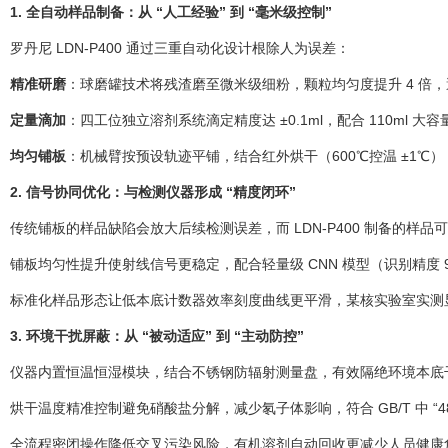
1. 全自动样品制备：从 “人工经验” 到 “毫米级控制”
罗丹尼 LDN-P400 通过三重自动化设计根除人为误差：
精准研磨
：球磨罐技术将残渣磨至微米级细粉，颗粒均匀度提升 4 倍
定量滴加
：四工位独立溶剂系统滴定精度达 ±0.1ml，配合 110ml 
均匀铺板
：机械臂按预设轨迹平铺，结合红外烘干（600℃控温 ±1℃），表
2. 信号协同优化：与检测仪器形成 “精度闭环”
传统铺板的样品缺陷会放大后续检测误差，而 LDN-P400 制备的样品可
铺板均匀性提升使射线信号更稳定，配合轻量级 CNN 模型（识别精度 99%+
标准化样品形态让低本底计数器效率刻度曲线更平滑，某核实验室实测显示，
3. 环境干扰屏蔽：从 “被动适应” 到 “主动防控”
仪器内置恒温恒湿模块，结合不锈钢防辐射测量盘，有效隔绝环境本底
烘干温度精准控制避免硝酸盐分解，减少氡子体影响，符合 GB/T 中 “4
全流程密闭操作降低交叉污染风险，有机溶剂自动回收更减少人员健康