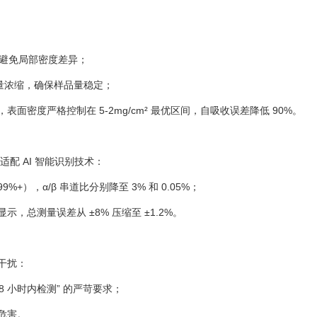
，避免局部密度差异；
大容量浓缩，确保样品量稳定；
面密度严格控制在 5-2mg/cm² 最优区间，自吸收误差降低 90%。
适配 AI 智能识别技术：
），α/β 串道比分别降至 3% 和 0.05%；
总测量误差从 ±8% 压缩至 ±1.2%。
干扰：
8 小时内检测” 的严苛要求；
危害。