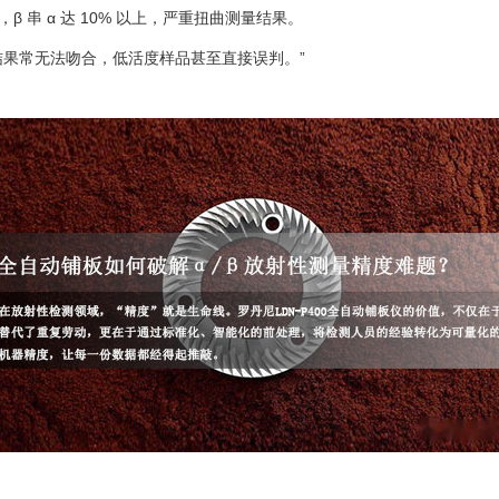
，β 串 α 达 10% 以上，严重扭曲测量结果。
结果常无法吻合，低活度样品甚至直接误判。”