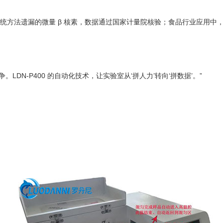
检出传统方法遗漏的微量 β 核素，数据通过国家计量院核验；食品行业应
LDN-P400 的自动化技术，让实验室从‘拼人力’转向‘拼数据’。”