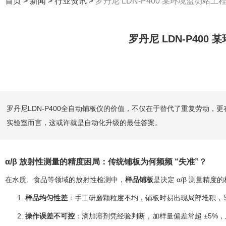
首页
>
新闻
>
行业资讯
>
罗丹尼 LDN-P400 某环境监测
罗丹尼 LDN-P40
罗丹尼LDN-P400全自动铺板仪的价值，不仅在于替代了重复劳动
实验室而言，这或许就是自动化升级的最佳答案。
α/β 放射性测量的精度困局：传统铺板为何频频 “失准”？
在水质、食品等领域的放射性检测中，
样品铺板
是决定 α/β 测量精
样品均匀性差
：手工研磨颗粒度不均，铺板时易出现局部堆积，导致
操作误差不可控
：滴加溶剂凭经验判断，加样量偏差常超 ±5%，