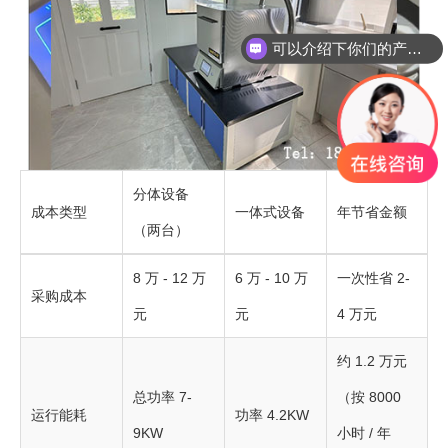
可以介绍下你们的产品么
你们是怎么收费的呢
分体设备
成本类型
一体式设备
年节省金额
（两台）
8 万 - 12 万
6 万 - 10 万
一次性省 2-
采购成本
元
元
4 万元
约 1.2 万元
总功率 7-
（按 8000
运行能耗
功率 4.2KW
9KW
小时 / 年