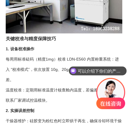
关键校准与精度保障技巧
1. 设备校准操作
每周用标准砝码（精度1mg）校准 LDN-E560 内置称重系统：进
入 “校准模式”，依次放置 10g、20g、50g 砝码，设备自动修正偏
可以介绍下你们的产品么
差。
温度校准：定期用标准温度计核查舱内温度，若偏差超过 ±1℃，
联系厂家调试控温模块。
2. 实操误差控制
干燥器维护：硅胶变为粉红色时立即烘干再生，确保冷却环境干燥