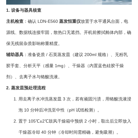
1. 设备与器具核查
主机检查
：确认 LDN-E560
蒸发恒重仪
放置于水平通风台面，电
源线、数据线连接牢固，散热口无遮挡。开机前擦拭舱体内部，确
保无残留杂质影响称重精度。
辅助器具
：准备瓷质 / 石英蒸发皿（建议 200ml 规格）、无粉乳
胶手套、分析天平（感量 1mg）、干燥器（内置蓝色硅胶干燥
剂）、去离子水与铬酸洗液。
2. 蒸发皿预处理流程
用去离子水冲洗蒸发皿 3 次，若有顽固污渍，用铬酸洗液浸
泡 10 分钟后冲洗至中性（pH 试纸检测）。
置于 105℃±2℃鼓风干燥箱中预烘 2 小时，取出后立即放入
干燥器冷却 40 分钟（冷却时间需精确，避免吸潮）。