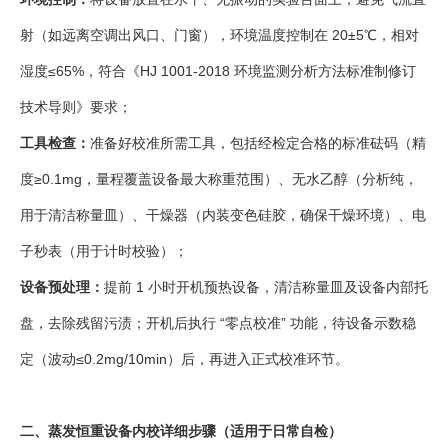
射（如远离空调出风口、门窗），环境温度控制在 20±5℃，相对
湿度≤65%，符合《HJ 1001-2018 环境监测分析方法标准制修订
技术导则》要求；
工具检查：
准备好校准所需工具，包括经检定合格的标准砝码（精
度≥0.1mg，量程覆盖设备最大称重范围）、无水乙醇（分析纯，
用于清洁称量皿）、干燥器（内装变色硅胶，确保干燥环境）、电
子秒表（用于计时校验）；
设备预处理：
提前 1 小时开机预热设备，清洁称量皿及设备内部托
盘，去除残留污渍；开机后执行 “零点校准” 功能，待设备示数稳
定（波动≤0.2mg/10min）后，再进入正式校准环节。
二、蒸发恒重设备内校详细步骤（适用于日常自检）