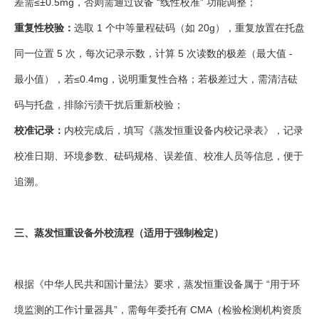
差需≤±0.5mg，否则需通过设备 “线性校准” 功能调整；
重复性校验：
选取 1 个中等量程砝码（如 20g），重复放置在托盘
同一位置 5 次，每次记录示数，计算 5 次读数的极差（最大值 -
最小值），若≤0.4mg，说明重复性合格；若极差过大，需清洁砝
码与托盘，排除污渍干扰后重新校验；
校准记录：
内校完成后，填写《蒸发恒重设备内校记录表》，记录
校准日期、环境参数、砝码规格、误差值、校准人员等信息，便于
追溯。
三、蒸发恒重设备外校流程（适用于强制检定）
根据《中华人民共和国计量法》要求，蒸发恒重设备属于 “用于环
境监测的工作计量器具”，需每年委托有 CMA（检验检测机构资质