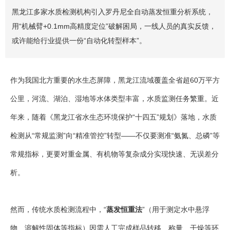
黑龙江多家水质检测机构引入罗丹尼全自动蒸发恒重分析系统，
用“机械臂+0.1mm高精度定位”破解困局，一线人员的真实反馈，
或许能给行业提供一份“自动化转型样本”。
作为我国北方重要的水生态屏障，黑龙江流域覆盖全省超60万平方
公里，河流、湖泊、湿地等水体类型丰富，水质监测任务繁重。近
年来，随着《黑龙江省水生态环境保护“十四五”规划》落地，水质
检测从“常规监测”向“精准管控”转型——不仅要测准“氨氮、总磷”等
常规指标，更要对重金属、有机物等复杂成分实现快速、无误差分
析。
然而，传统水质检测流程中，“
蒸发恒重法
”（用于测定水中悬浮
物、溶解性固体等指标）因需人工完成样品转移、称量、干燥等环