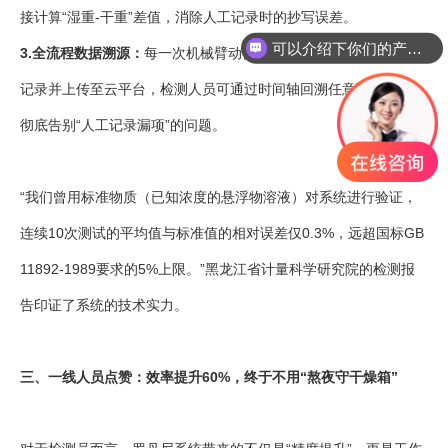
接计算“湿重-干重”差值，消除人工记录时的抄写误差。
可以介绍下你们的产品么
3.全流程数据溯源：
每一次机械臂动作、天平读数、温度变化均被
记录并上传至云平台，检测人员可通过时间轴回溯任意环节数据，
彻底告别“人工记录漏项”的问题。
“我们曾用标准物质（已知浓度的悬浮物溶液）对系统进行验证，
连续10次测试的平均值与标准值的相对误差仅0.3%，远超国标GB
11892-1989要求的5%上限。”黑龙江省计量科学研究院的检测报
告印证了系统的技术实力。
三、一线人员点赞：效率提升60%，终于不用“熬夜守干燥箱”