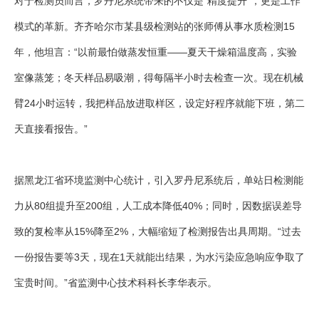
对于检测员而言，罗丹尼系统带来的不仅是“精度提升”，更是工作
模式的革新。齐齐哈尔市某县级检测站的张师傅从事水质检测15
年，他坦言：“以前最怕做蒸发恒重——夏天干燥箱温度高，实验
室像蒸笼；冬天样品易吸潮，得每隔半小时去检查一次。现在机械
臂24小时运转，我把样品放进取样区，设定好程序就能下班，第二
天直接看报告。”
据黑龙江省环境监测中心统计，引入罗丹尼系统后，单站日检测能
力从80组提升至200组，人工成本降低40%；同时，因数据误差导
致的复检率从15%降至2%，大幅缩短了检测报告出具周期。“过去
一份报告要等3天，现在1天就能出结果，为水污染应急响应争取了
宝贵时间。”省监测中心技术科科长李华表示。