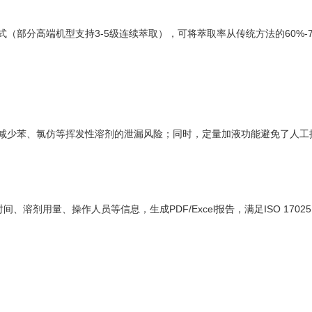
部分高端机型支持3-5级连续萃取），可将萃取率从传统方法的60%-7
减少苯、氯仿等挥发性溶剂的泄漏风险；同时，定量加液功能避免了人工操
、溶剂用量、操作人员等信息，生成PDF/Excel报告，满足ISO 170