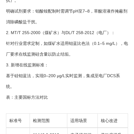
扰）。
明确试剂要求：钼酸铵配制时需调节pH至7–8，草酸溶液作掩蔽剂
消除磷酸盐干扰。
2. MT/T 255-2000（煤矿水）与DL/T 258-2012（电厂）：
针对行业需求定制，如煤矿水适用钼蓝比色法（0.1–5 mg/L），电
厂要求在线监测硅含量以防止结垢。
3. 新增在线监测标准：
基于硅钼蓝法，实现0–200 μg/L实时监测，集成至电厂DCS系
统。
表：主要国标方法对比
标准号
检测范围
适用场景
核心改进