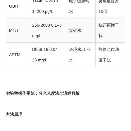
11446.6-2013
电子级超纯
灵敏度提升
GB/T
1–200 μg/L
水
10倍
255-2000 0.1–5
抗还原性干
MT/T
煤矿水
mg/L
扰
D859-16 0.04–
环境水/工业
补偿色度浊
ASTM
25 mg/L
水
度干扰
实验室操作规范：分光光度法全流程解析
方法原理