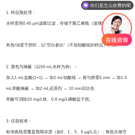
你们是怎么收费的呢
1. 样品预处理：
水样需用0.45 μm滤膜过滤，存储于聚乙烯瓶（玻璃瓶会溶硅）。
有色/浊度干扰时，以“空白参比”（不加钼酸铵的样品）补偿。
2. 显色与掩蔽（以50 mL水样为例）：
加入1 mL盐酸(1+1) → 加2 mL钼酸铵 → 摇匀静置5 min → 加1.5
mL草酸掩蔽 → 加2 mL还原剂 → 10 min后比色
草酸可消除20 mg/L铁、0.8 mg/L磷酸盐干扰。
3. 仪器校准：
标准曲线需覆盖预期浓度（如0、1、3、5 μg/L点），每批次做空