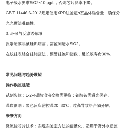
电子级水要求SiO2≤10 μg/L，否则芯片良率下降。
GB/T 11446.6-2013规定使用XRD法验证α态晶体硅含量，确保分
光光度法准确性。
3. 环保与反渗透领域
反渗透膜易被硅垢堵塞，需监测进水SiO2。
在线硅表结合硅钼蓝法，预警硅饱和指数，延长膜寿命30%。
常见问题与趋势展望
操作误区规避
试剂失效：1-2-4磺酸溶液变暗需更换；钼酸铵需避光保存。
温度影响：显色反应需控温20–30℃，过高导致络合物分解。
未来方向
微流控芯片技术：实现实验室方法的便携化，适用于野外水质监