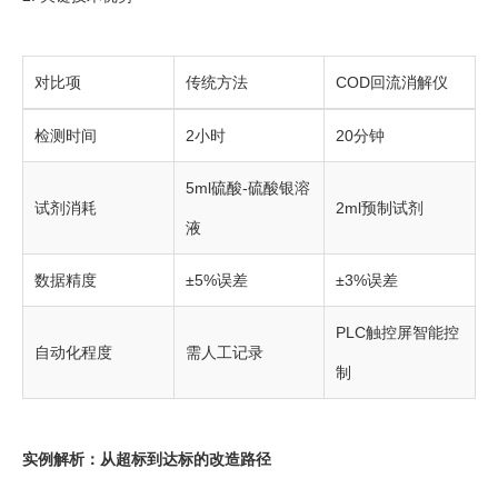
对比项
传统方法
COD回流消解仪
检测时间
2小时
20分钟
5ml硫酸-硫酸银溶
试剂消耗
2ml预制试剂
液
数据精度
±5%误差
±3%误差
PLC触控屏智能控
自动化程度
需人工记录
制
实例解析：从超标到达标的改造路径