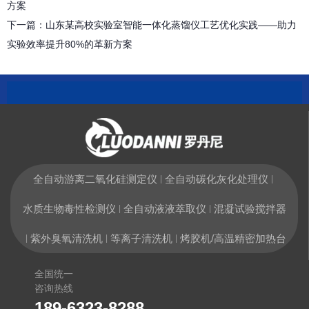
方案
下一篇：
山东某高校实验室智能一体化蒸馏仪工艺优化实践——助力
实验效率提升80%的革新方案
全自动游离二氧化硅测定仪
全自动碳化灰化处理仪
|
|
水质生物毒性检测仪
全自动液液萃取仪
混凝试验搅拌器
|
|
紫外臭氧清洗机
等离子清洗机
烤胶机/高温精密加热台
|
|
|
全国统一
咨询热线
189-6323-8288